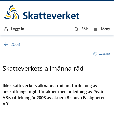
Till innehåll
Till navigationen
Till chattrobot
Logga in
Sök
Meny
2003
Lyssna
Skatteverkets allmänna råd
Riksskatteverkets allmänna råd om fördelning av
anskaffningsutgift för aktier med anledning av Peab
AB:s utdelning år 2003 av aktier i Brinova Fastigheter
AB¹