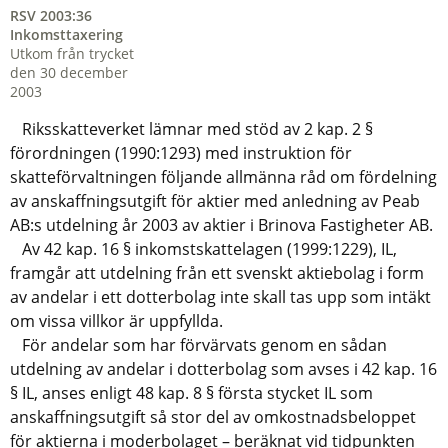
RSV 2003:36
Inkomsttaxering
Utkom från trycket
den 30 december
2003
Riksskatteverket lämnar med stöd av 2 kap. 2 §
förordningen (1990:1293) med instruktion för
skatteförvaltningen följande allmänna råd om fördelning
av anskaffningsutgift för aktier med anledning av Peab
AB:s utdelning år 2003 av aktier i Brinova Fastigheter AB.
Av 42 kap. 16 § inkomstskattelagen (1999:1229), IL,
framgår att utdelning från ett svenskt aktiebolag i form
av andelar i ett dotterbolag inte skall tas upp som intäkt
om vissa villkor är uppfyllda.
För andelar som har förvärvats genom en sådan
utdelning av andelar i dotterbolag som avses i 42 kap. 16
§ IL, anses enligt 48 kap. 8 § första stycket IL som
anskaffningsutgift så stor del av omkostnadsbeloppet
för aktierna i moderbolaget – beräknat vid tidpunkten