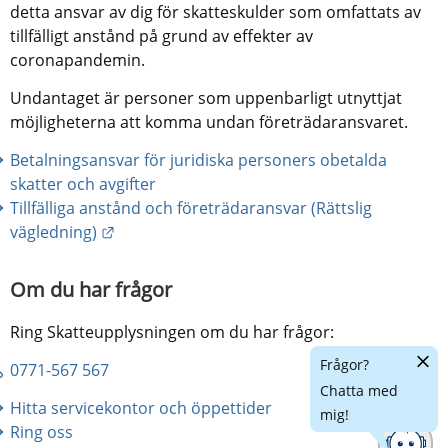
detta ansvar av dig för skatteskulder som omfattats av 
tillfälligt anstånd på grund av effekter av 
coronapandemin.
Undantaget är personer som uppenbarligt utnyttjat 
möjligheterna att komma undan företrädaransvaret.
Betalningsansvar för juridiska personers obetalda 
skatter och avgifter
Tillfälliga anstånd och företrädaransvar (Rättslig 
Länk till annan webbplats.
vägledning)
Om du har frågor
Ring Skatteupplysningen om du har frågor:
Dölj
Frågor?
0771-567 567
chatt
Chatta med
Hitta servicekontor och öppettider
mig!
Ring oss