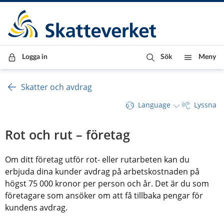
Till innehåll
Till navigationen
Till chattrobot
Logga in
Sök
Meny
Skatter och avdrag
Language
Lyssna
Rot och rut – företag
Om ditt företag utför rot- eller rutarbeten kan du 
erbjuda dina kunder avdrag på arbetskostnaden på 
högst 75 000 kronor per person och år. Det är du som 
företagare som ansöker om att få tillbaka pengar för 
kundens avdrag.