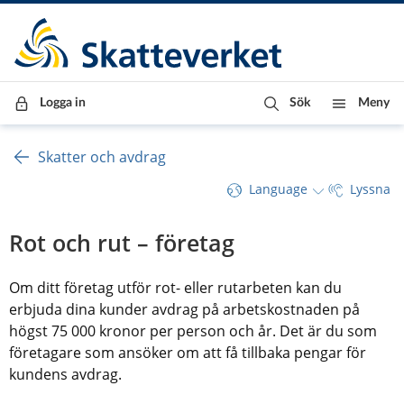
Till innehåll
Till navigationen
Till chattrobot
Logga in
Sök
Meny
Skatter och avdrag
Language
Lyssna
Rot och rut – företag
Om ditt företag utför rot- eller rutarbeten kan du 
erbjuda dina kunder avdrag på arbetskostnaden på 
högst 75 000 kronor per person och år. Det är du som 
företagare som ansöker om att få tillbaka pengar för 
kundens avdrag.