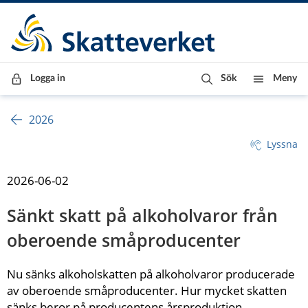
Till innehåll
Till navigationen
Till chattrobot
Logga in
Sök
Meny
2026
Lyssna
2026-06-02
Sänkt skatt på alkoholvaror från 
oberoende småproducenter
Nu sänks alkoholskatten på alkoholvaror producerade 
av oberoende småproducenter. Hur mycket skatten 
sänks beror på producentens årsproduktion.