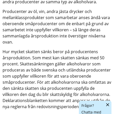
andra producenter av samma typ av alkoholvara.
Producenter av öl, vin, andra jästa drycker och 
mellanklassprodukter som samarbetar anses ändå vara 
oberoende småproducenter om de enbart på grund av 
samarbetet inte uppfyller villkoren – så länge deras 
sammanlagda årsproduktion inte överstiger nivåerna 
ovan.
Hur mycket skatten sänks beror på producentens 
årsproduktion. Som mest kan skatten sänkas med 50 
procent. Skattesänkningen gäller alkoholvaror som 
produceras av både svenska och utländska producenter 
som uppfyller villkoren för att vara oberoende 
småproducenter. För att alkoholvarorna ska omfattas av 
den sänkta skatten ska producenten uppfylla de 
villkoren den dag du blir skattskyldig för alkoholvarorna. 
Deklarationsblanketten kommer att anpassas utifrån de 
Dölj
Frågor?
nya reglerna från redovisningsperioden juli.
chatt
Chatta med