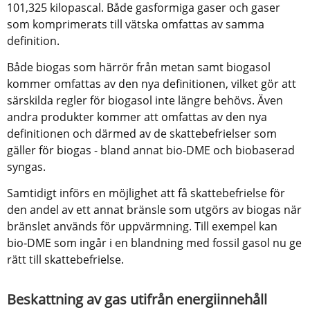
101,325 kilopascal. Både gasformiga gaser och gaser 
som komprimerats till vätska omfattas av samma 
definition.
Både biogas som härrör från metan samt biogasol 
kommer omfattas av den nya definitionen, vilket gör att 
särskilda regler för biogasol inte längre behövs. Även 
andra produkter kommer att omfattas av den nya 
definitionen och därmed av de skattebefrielser som 
gäller för biogas - bland annat bio-DME och biobaserad 
syngas.
Samtidigt införs en möjlighet att få skattebefrielse för 
den andel av ett annat bränsle som utgörs av biogas när 
bränslet används för uppvärmning. Till exempel kan 
bio‑DME som ingår i en blandning med fossil gasol nu ge 
rätt till skattebefrielse.
Beskattning av gas utifrån energiinnehåll