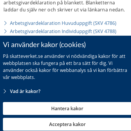
arbetsgivardeklaration på blankett. Blanketterna 
laddar du själv ner och skriver ut via länkarna nedan.
Arbetsgivardeklaration Huvuduppgift (SKV 4786)
Arbetsgivardeklaration Individuppgift (SKV 4788)
Betala arbetsgivaravgifterna varje månad genom att 
sätta in pengarna på företagets skattekonto hos 
Skatteverket. Vanligtvis ska pengarna vara hos 
Skatteverket senast den 12 varje månad efter att 
lönen eller annan ersättning har betalats ut.